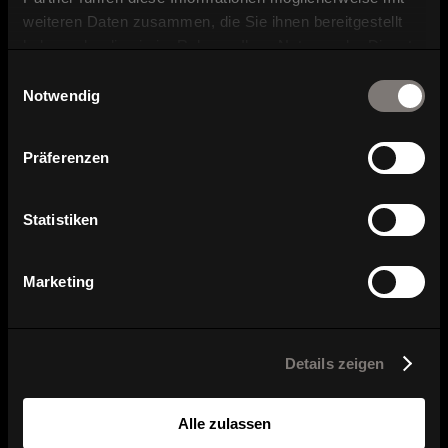
weiteren Daten zusammen, die Sie ihnen bereitgestellt
haben oder die sie im Rahmen Ihrer Nutzung der Dienste
Find dealer
gesammelt haben.
Einwilligungsauswahl
Notwendig
Here you can find our dealers.
Präferenzen
Product image, data sheet and
planning data
Statistiken
Brochure and catalog download
Marketing
Contact and contact persons
Details zeigen
Alle zulassen