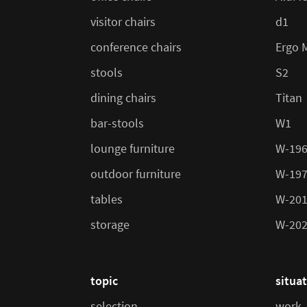
visitor chairs
d1
conference chairs
Ergo 
stools
S2
dining chairs
Titan
bar-stools
W1
lounge furniture
W-19
outdoor furniture
W-19
tables
W-20
storage
W-20
topic
situa
selection
work