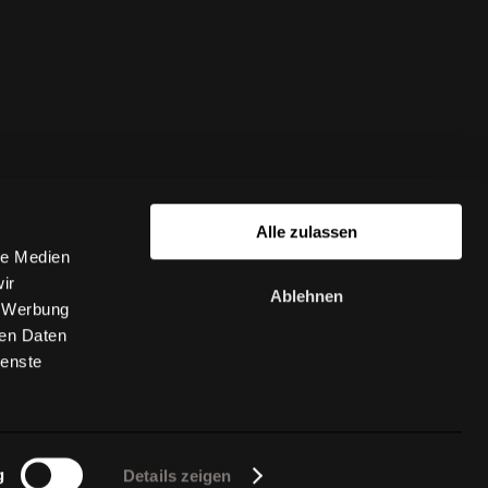
Alle zulassen
le Medien
ir
Ablehnen
, Werbung
ren Daten
ienste
g
Details zeigen