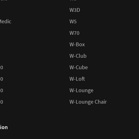
W3D
Medic
W5
W70
W-Box
W-Club
60
W-Cube
70
W-Loft
10
W-Lounge
20
W-Lounge Chair
tion