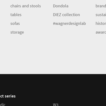
chairs and stools
Dondola
brand
tables
DIEZ collection
sustai
sofas
#wagnerdesignlab
histo
storage
awar
ct series
dic
W3