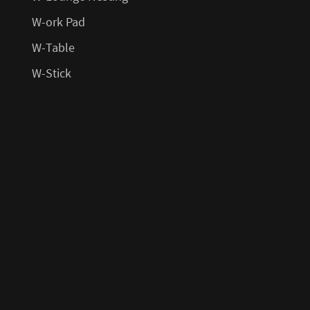
W-ork Pad
W-Table
W-Stick