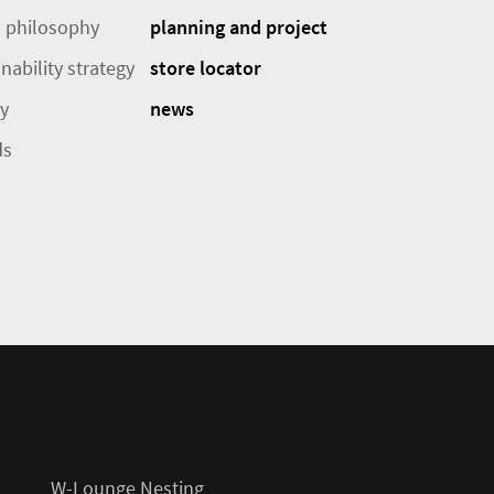
 philosophy
planning and project
nability strategy
store locator
ry
news
ds
W-Lounge Nesting