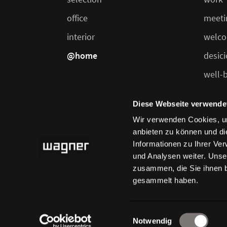
office
meeti
interior
welco
@home
desic
well-
dining
Diese Webseite verwende
Wir verwenden Cookies, um
anbieten zu können und di
Informationen zu Ihrer Ve
und Analysen weiter. Unse
zusammen, die Sie ihnen b
gesammelt haben.
privacy-policy
imprint
general terms 
Einwilligungsauswahl
Notwendig