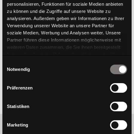
personalisieren, Funktionen für soziale Medien anbieten
zu können und die Zugriffe auf unsere Website zu
analysieren. Außerdem geben wir Informationen zu Ihrer
Verwendung unserer Website an unsere Partner für
soziale Medien, Werbung und Analysen weiter. Unsere
Partner führen diese Informationen möglicherweise mit
weiteren Daten zusammen, die Sie ihnen bereitgestellt
haben oder die sie im Rahmen Ihrer Nutzung der Dienste
W-Lounge Nesting
W-Lounge Workstation
gesammelt haben.
Einwilligungsauswahl
Sofa
Notwendig
Präferenzen
Statistiken
Marketing