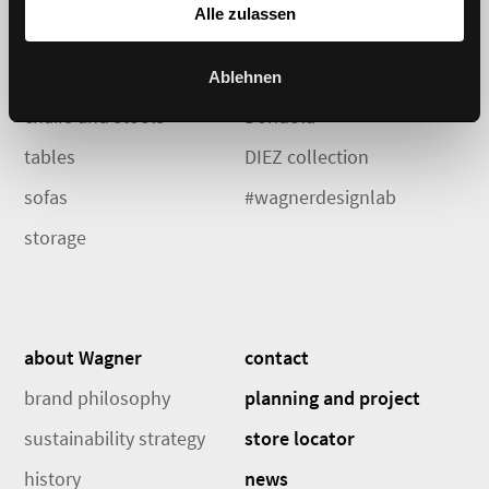
Alle zulassen
products
innovation
Ablehnen
chairs and stools
Dondola
tables
DIEZ collection
sofas
#wagnerdesignlab
storage
about Wagner
contact
brand philosophy
planning and project
sustainability strategy
store locator
history
news