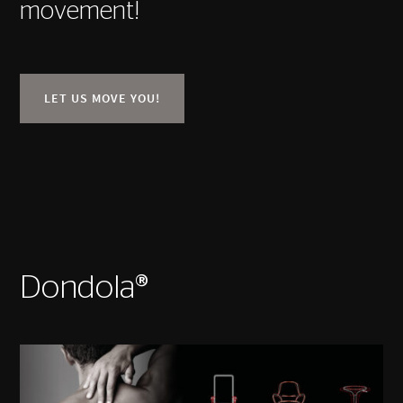
movement!
LET US MOVE YOU!
Dondola®