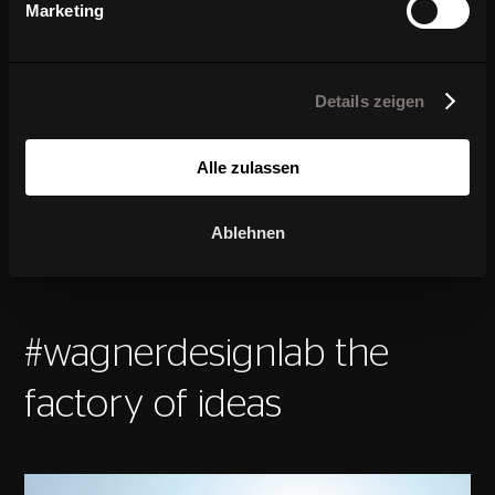
The invention of casual seating
Marketing
Details zeigen
EXPERIENCE EXTRAORDINARY DESIGN!
Alle zulassen
Ablehnen
#wagnerdesignlab the
factory of ideas