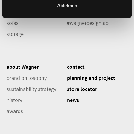
chairs and stools
Dondola
Ablehnen
tables
DIEZ collection
sofas
#wagnerdesignlab
storage
about Wagner
contact
brand philosophy
planning and project
sustainability strategy
store locator
history
news
awards