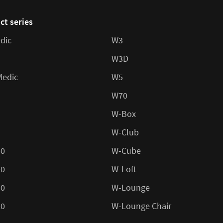
ct series
dic
W3
W3D
Medic
W5
W70
W-Box
W-Club
60
W-Cube
70
W-Loft
10
W-Lounge
20
W-Lounge Chair