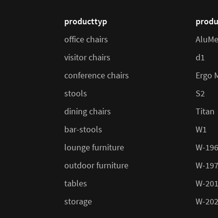
producttyp
produ
office chairs
AluMe
visitor chairs
d1
conference chairs
Ergo 
stools
S2
dining chairs
Titan
bar-stools
W1
lounge furniture
W-19
outdoor furniture
W-19
tables
W-20
storage
W-20