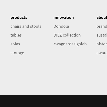
products
innovation
abou
chairs and stools
Dondola
brand
tables
DIEZ collection
sustai
sofas
#wagnerdesignlab
histo
storage
awar