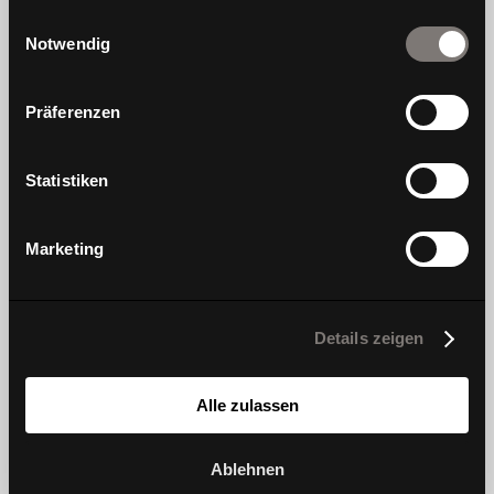
gesammelt haben.
Einwilligungsauswahl
Notwendig
Präferenzen
We are Wagner, a traditional chair brand that
focuses on people’s well-being. For us, well-
Statistiken
being is created when design, movement and
health are in harmony
Marketing
Learn more
Details zeigen
products
innovation
chairs and stools
Dondola
Alle zulassen
tables
DIEZ collection
Ablehnen
sofas
#wagnerdesignlab