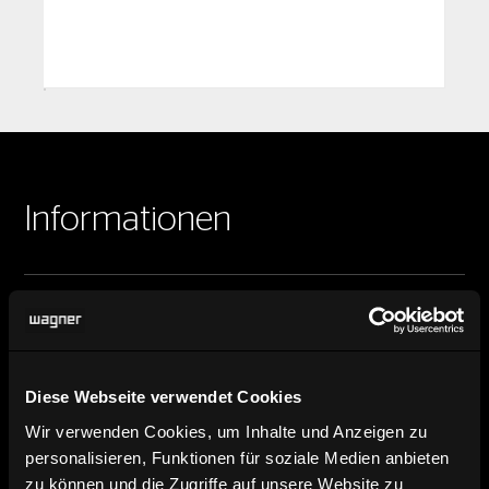
Informationen
Händler finden
Hier finden Sie unsere Händler.
Diese Webseite verwendet Cookies
Produktbild, Datenblatt und
Wir verwenden Cookies, um Inhalte und Anzeigen zu
Planungsdaten
personalisieren, Funktionen für soziale Medien anbieten
zu können und die Zugriffe auf unsere Website zu