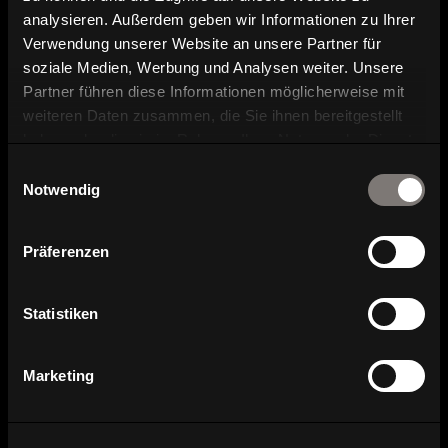
analysieren. Außerdem geben wir Informationen zu Ihrer
Broschüre und Katalog Download
Verwendung unserer Website an unsere Partner für
soziale Medien, Werbung und Analysen weiter. Unsere
Kontakt und Ansprechpartner
Partner führen diese Informationen möglicherweise mit
weiteren Daten zusammen, die Sie ihnen bereitgestellt
haben oder die sie im Rahmen Ihrer Nutzung der Dienste
gesammelt haben.
Einwilligungsauswahl
Notwendig
Präferenzen
Serienübersicht
Statistiken
Marketing