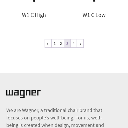
W1 C High
W1 C Low
←
1
2
3
4
→
We are Wagner, a traditional chair brand that
focuses on people’s well-being. For us, well-
being is created when design, movement and