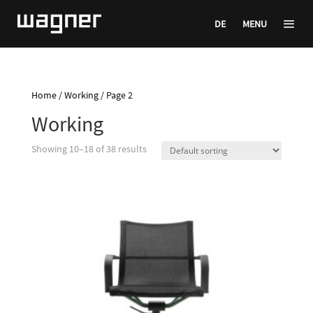
DE
MENU
Home
/
Working
/ Page 2
Working
Showing 10–18 of 38 results