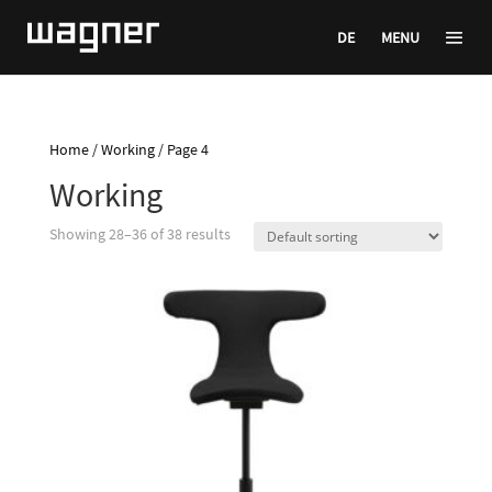
DE
MENU
Home
/
Working
/ Page 4
Working
Showing 28–36 of 38 results