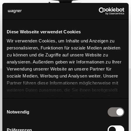
Diese Webseite verwendet Cookies
Wir verwenden Cookies, um Inhalte und Anzeigen zu
personalisieren, Funktionen für soziale Medien anbieten
W1 C Low
zu können und die Zugriffe auf unsere Website zu
analysieren. Außerdem geben wir Informationen zu Ihrer
Verwendung unserer Website an unsere Partner für
soziale Medien, Werbung und Analysen weiter. Unsere
Partner führen diese Informationen möglicherweise mit
weiteren Daten zusammen, die Sie ihnen bereitgestellt
haben oder die sie im Rahmen Ihrer Nutzung der Dienste
gesammelt haben.
We are Wagner, a traditional chair brand that
Einwilligungsauswahl
Notwendig
focuses on people’s well-being. For us, well-
being is created when design, movement and
health are in harmony
Präferenzen