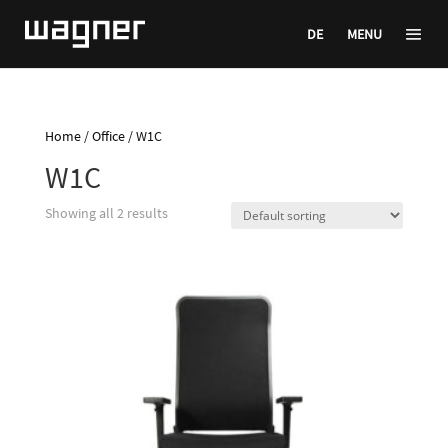
DE
MENU
Home
/
Office
/ W1C
W1C
Showing all 2 results