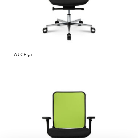
W1 C High