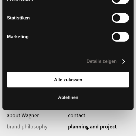
Learn more
Statistiken
products
innovation
Marketing
chairs and stools
Dondola
tables
DIEZ collection
Details zeigen
sofas
#wagnerdesignlab
Alle zulassen
storage
Ablehnen
about Wagner
contact
brand philosophy
planning and project