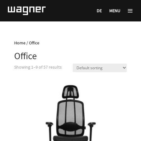
DE
MENU
Home
/ Office
Office
Showing 1–9 of 57 results