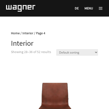
DE
MENU
Home
/
Interior
/ Page 4
Interior
Showing 28–36 of 52 results