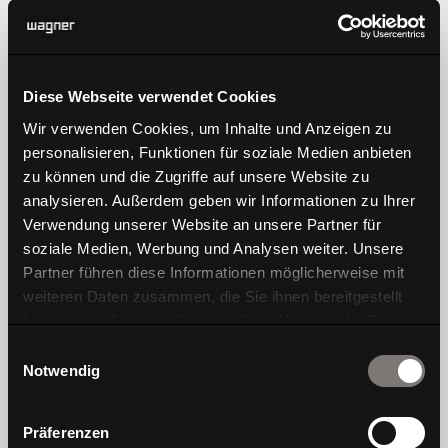
Learn more
products
innovation
Diese Webseite verwendet Cookies
Wir verwenden Cookies, um Inhalte und Anzeigen zu
chairs and stools
Dondola
personalisieren, Funktionen für soziale Medien anbieten
tables
DIEZ collection
zu können und die Zugriffe auf unsere Website zu
analysieren. Außerdem geben wir Informationen zu Ihrer
sofas
#wagnerdesignlab
Verwendung unserer Website an unsere Partner für
storage
soziale Medien, Werbung und Analysen weiter. Unsere
Partner führen diese Informationen möglicherweise mit
weiteren Daten zusammen, die Sie ihnen bereitgestellt
haben oder die sie im Rahmen Ihrer Nutzung der Dienste
gesammelt haben.
Einwilligungsauswahl
about Wagner
contact
Notwendig
brand philosophy
planning and project
sustainability strategy
store locator
Präferenzen