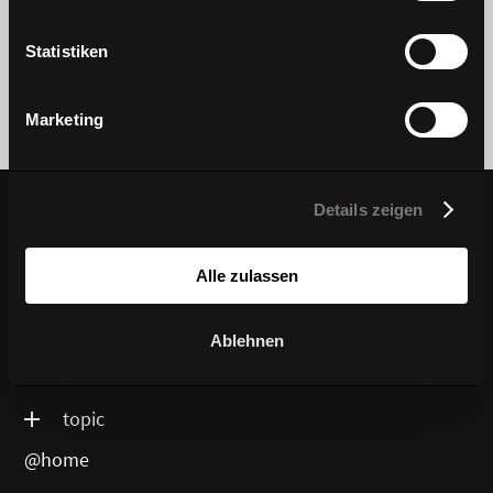
history
news
Statistiken
awards
Marketing
Details zeigen
producttyp
Alle zulassen
Ablehnen
product series
topic
@home