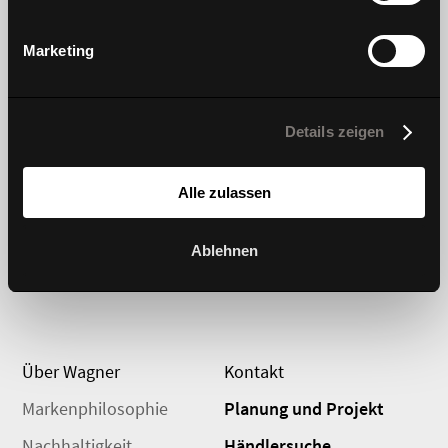
Mehr erfahren
Marketing
Produkte
Innovation
Details zeigen
Stühle und Hocker
Dondola
Sofas
DIEZ Kollektion
Alle zulassen
Tische
#wagnerdesignlab
Ablehnen
Aufbewahrung
Über Wagner
Kontakt
Markenphilosophie
Planung und Projekt
Nachhaltigkeit
Händlersuche