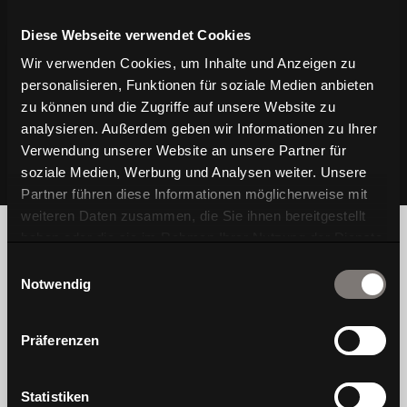
Diese Webseite verwendet Cookies
Wir verwenden Cookies, um Inhalte und Anzeigen zu
personalisieren, Funktionen für soziale Medien anbieten
zu können und die Zugriffe auf unsere Website zu
analysieren. Außerdem geben wir Informationen zu Ihrer
Verwendung unserer Website an unsere Partner für
soziale Medien, Werbung und Analysen weiter. Unsere
Partner führen diese Informationen möglicherweise mit
weiteren Daten zusammen, die Sie ihnen bereitgestellt
haben oder die sie im Rahmen Ihrer Nutzung der Dienste
gesammelt haben.
Einwilligungsauswahl
Notwendig
Wir sind Wagner, eine traditionelle Stuhlmarke,
Präferenzen
die das Wohlbefinden der Menschen im Fokus
hat. Wohlgefühl entsteht für uns, wenn Design,
Bewegung und Gesundheit im Einklang sind.
Statistiken