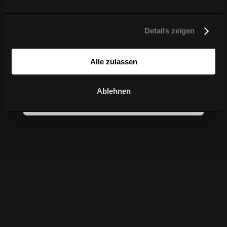
Design
Details zeigen
Alle zulassen
Weitere Einwilligung notwendig:preferences,
statistics, marketing
Ablehnen
Einwilligung ändern