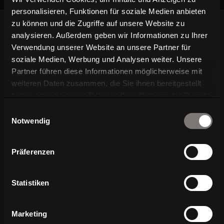
personalisieren, Funktionen für soziale Medien anbieten
zu können und die Zugriffe auf unsere Website zu
analysieren. Außerdem geben wir Informationen zu Ihrer
Ihre Vorteile bei Ihrer
Verwendung unserer Website an unsere Partner für
soziale Medien, Werbung und Analysen weiter. Unsere
Newsletter-Anmeldung
Partner führen diese Informationen möglicherweise mit
weiteren Daten zusammen, die Sie ihnen bereitgestellt
haben oder die sie im Rahmen Ihrer Nutzung der Dienste
gesammelt haben.
Verpassen Sie keine Neuigkeiten über WAGNER
Einwilligungsauswahl
Notwendig
Living
N
Präferenzen
Exklusive News über
Produktentwicklungen
Statistiken
N
Vorankündigungen für Messen und
Events
Marketing
N
Branchennews aus Architektur und