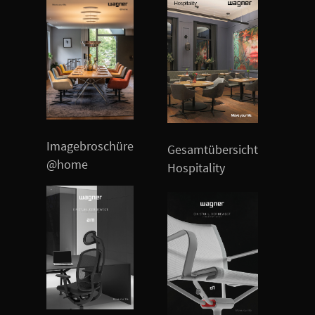
Imagebroschüre
Ges
Gesamtübersicht
@home
Offi
Hospitality