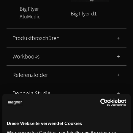
Big Flyer
Big Flyer d1
Big 
AluMedic
Produktbroschüren
Workbooks
Referenzfolder
Dondola Studie
Nachhaltigkeitsberichte
Diese Webseite verwendet Cookies
Wir verwenden Cookies, um Inhalte und Anzeigen zu