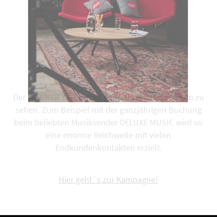
Der WAGNER TV-Spot ist ganzjährig im Fernsehen zu
sehen. Zum Beispiel mit der ganzjährigen Buchung
beim beliebten Musiksender DELUXE MUSIC wird so
eine enorme Reichweite mit vielen
Endkundenkontakten erzielt.
Hier geht´s zur Kampagne!