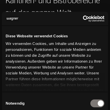
Kantinen- und Bistrobereiche
auf der ganzen Welt
Diese Webseite verwendet Cookies
Wir verwenden Cookies, um Inhalte und Anzeigen zu
personalisieren, Funktionen für soziale Medien anbieten
zu können und die Zugriffe auf unsere Website zu
analysieren. Außerdem geben wir Informationen zu Ihrer
Verwendung unserer Website an unsere Partner für
soziale Medien, Werbung und Analysen weiter. Unsere
Partner führen diese Informationen möglicherweise mit
weiteren Daten zusammen, die Sie ihnen bereitgestellt
haben oder die sie im Rahmen Ihrer Nutzung der Dienste
Genuss pur – ergonomisches Sitzen
gesammelt haben.
Einwilligungsauswahl
kombiniert mit trendigem Design
Notwendig