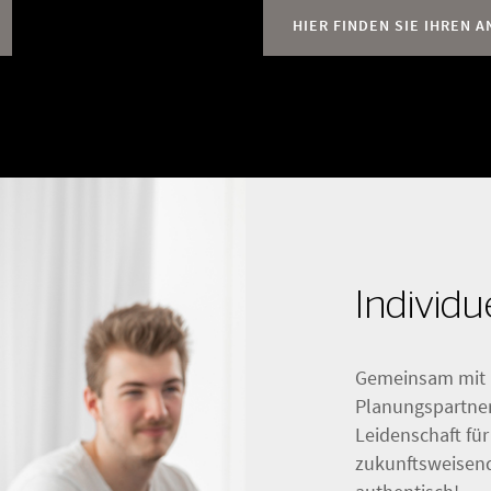
HIER FINDEN SIE IHREN 
Individ
Gemeinsam mit I
Planungspartner
Leidenschaft fü
zukunftsweisend