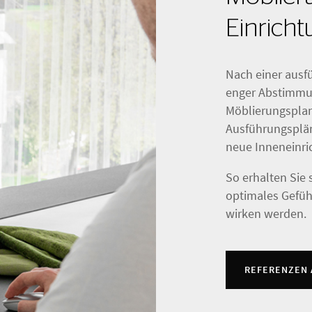
Einrich
Nach einer ausfü
enger Abstimmun
Möblierungsplan
Ausführungsplän
neue Inneneinri
So erhalten Sie 
optimales Gefüh
wirken werden.
REFERENZEN