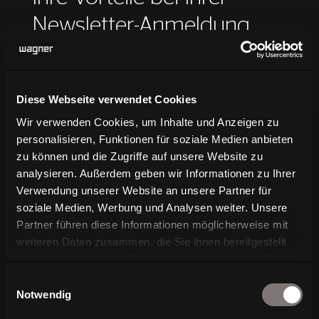
Newsletter-Anmeldung
Verpassen Sie keine Neuigkeiten über WAGNER
Diese Webseite verwendet Cookies
Living
Wir verwenden Cookies, um Inhalte und Anzeigen zu
personalisieren, Funktionen für soziale Medien anbieten
N
Exklusive News über
zu können und die Zugriffe auf unsere Website zu
Produktentwicklungen
analysieren. Außerdem geben wir Informationen zu Ihrer
Verwendung unserer Website an unsere Partner für
N
Vorankündigungen für Messen und
soziale Medien, Werbung und Analysen weiter. Unsere
Events
Partner führen diese Informationen möglicherweise mit
weiteren Daten zusammen, die Sie ihnen bereitgestellt
N
Branchennews aus Architektur und
haben oder die sie im Rahmen Ihrer Nutzung der Dienste
Design
gesammelt haben.
Einwilligungsauswahl
Notwendig