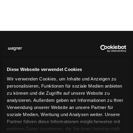
Ihre Vorteile bei Ihrer
Newsletter-Anmeldung
Diese Webseite verwendet Cookies
Wir verwenden Cookies, um Inhalte und Anzeigen zu
personalisieren, Funktionen für soziale Medien anbieten
Verpassen Sie keine Neuigkeiten über WAGNER
zu können und die Zugriffe auf unsere Website zu
Living
analysieren. Außerdem geben wir Informationen zu Ihrer
Verwendung unserer Website an unsere Partner für
soziale Medien, Werbung und Analysen weiter. Unsere
N
Exklusive News über
Partner führen diese Informationen möglicherweise mit
Produktentwicklungen
weiteren Daten zusammen, die Sie ihnen bereitgestellt