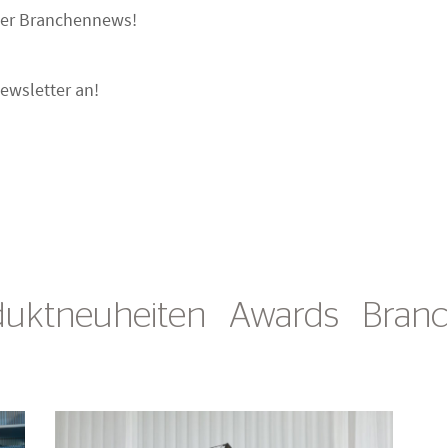
oder Branchennews!
ewsletter an!
duktneuheiten
Awards
Bran