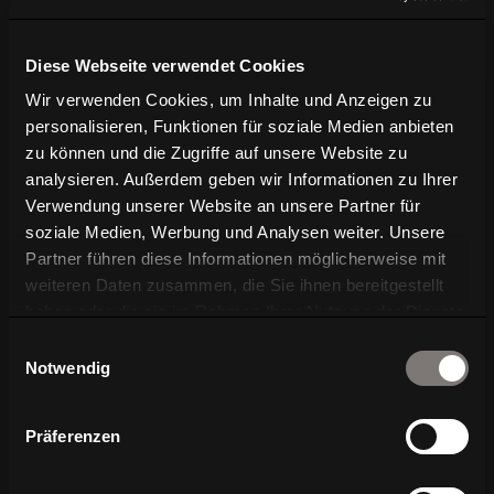
N
Exklusive News über
Diese Webseite verwendet Cookies
Produktentwicklungen
Wir verwenden Cookies, um Inhalte und Anzeigen zu
N
Vorankündigungen für Messen und
personalisieren, Funktionen für soziale Medien anbieten
Events
zu können und die Zugriffe auf unsere Website zu
analysieren. Außerdem geben wir Informationen zu Ihrer
N
Branchennews aus Architektur und
Verwendung unserer Website an unsere Partner für
Design
soziale Medien, Werbung und Analysen weiter. Unsere
Partner führen diese Informationen möglicherweise mit
weiteren Daten zusammen, die Sie ihnen bereitgestellt
haben oder die sie im Rahmen Ihrer Nutzung der Dienste
gesammelt haben.
Einwilligungsauswahl
Weitere Einwilligung notwendig:preferences,
Notwendig
statistics, marketing
Einwilligung ändern
Präferenzen