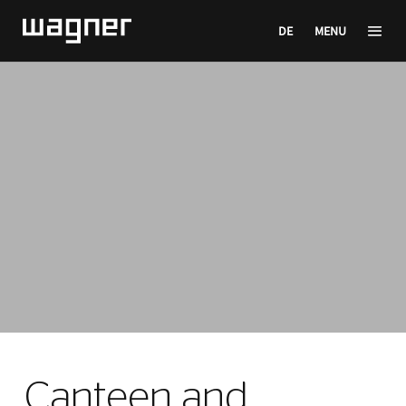
DE
MENU
Canteen and