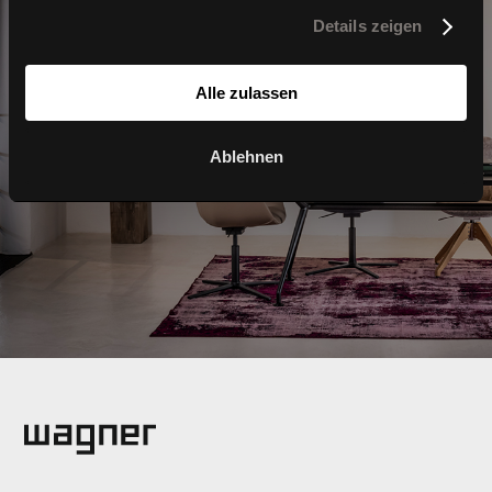
Details zeigen
Alle zulassen
Home
Ablehnen