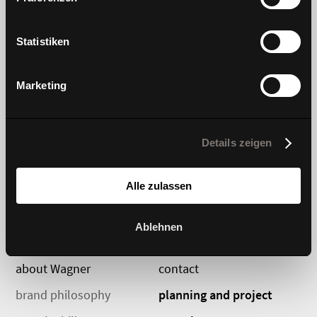
Learn more
Statistiken
products
innovation
Marketing
chairs and stools
Dondola
tables
DIEZ collection
Details zeigen
sofas
#wagnerdesignlab
Alle zulassen
storage
Ablehnen
about Wagner
contact
brand philosophy
planning and project