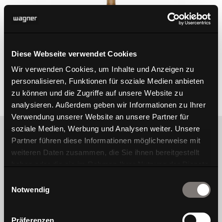
Diese Webseite verwendet Cookies
Wir verwenden Cookies, um Inhalte und Anzeigen zu
personalisieren, Funktionen für soziale Medien anbieten
W-Table Wood coffee table
zu können und die Zugriffe auf unsere Website zu
analysieren. Außerdem geben wir Informationen zu Ihrer
Verwendung unserer Website an unsere Partner für
soziale Medien, Werbung und Analysen weiter. Unsere
Partner führen diese Informationen möglicherweise mit
weiteren Daten zusammen, die Sie ihnen bereitgestellt
haben oder die sie im Rahmen Ihrer Nutzung der Dienste
gesammelt haben.
We are Wagner, a traditional chair brand that
Einwilligungsauswahl
Notwendig
focuses on people’s well-being. For us, well-
being is created when design, movement and
health are in harmony
Präferenzen