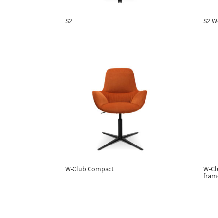
S2
S2 W
W-Club Compact
W-Cl
fram