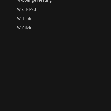
W-Lounge Nesting
W-ork Pad
W-Table
W-Stick