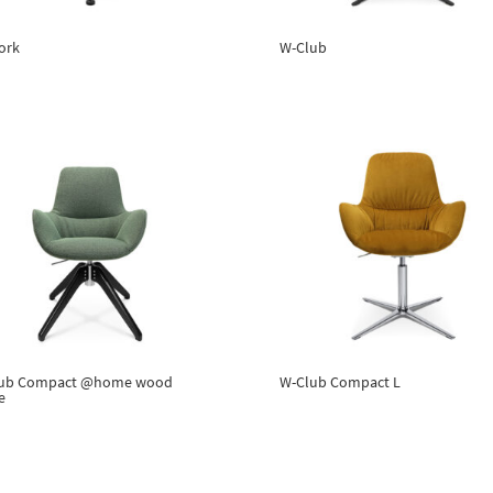
ork
W-Club
ub Compact @home wood
W-Club Compact L
e