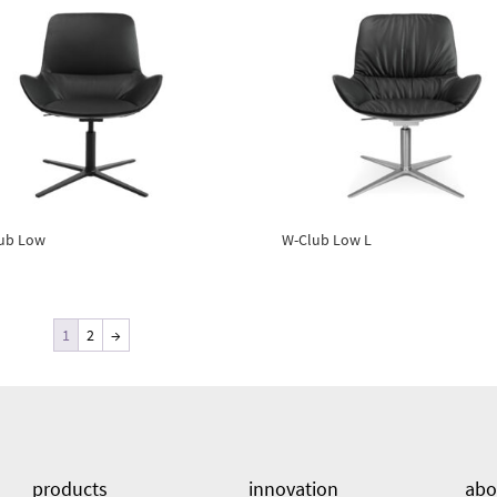
ub Low
W-Club Low L
1
2
→
products
innovation
abo