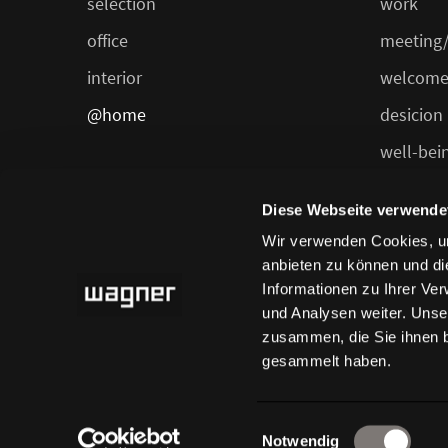
selection
work
office
meeting/
interior
welcome
@home
desicion
well-bei
dining/ca
Diese Webseite verwende
Wir verwenden Cookies, um
anbieten zu können und di
Informationen zu Ihrer Ve
und Analysen weiter. Unse
zusammen, die Sie ihnen b
gesammelt haben.
privacy-policy
imprint
general terms and co
Einwilligungsauswahl
Notwendig