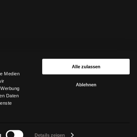
Alle zulassen
le Medien
ir
Ablehnen
, Werbung
ren Daten
ienste
g
Details zeigen