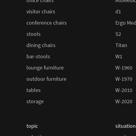
office chairs
AluMedi
visitor chairs
d1
conference chairs
Ergo Med
stools
S2
dining chairs
Titan
bar-stools
W1
lounge furniture
W-1960
outdoor furniture
W-1970
tables
W-2010
storage
W-2020
topic
situation