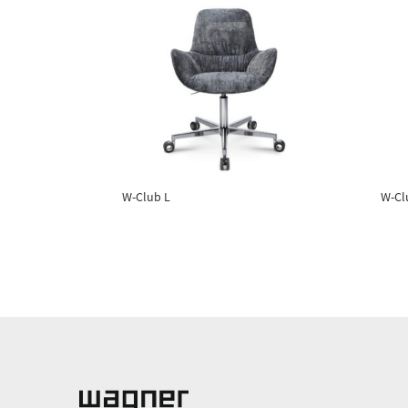
W-Club L
W-Cl