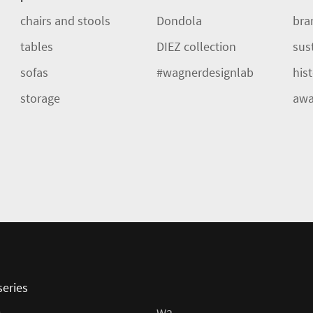
chairs and stools
Dondola
bra
tables
DIEZ collection
sust
sofas
#wagnerdesignlab
his
storage
awa
series