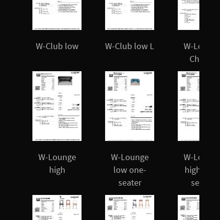
W-Club low
W-Club low L
W-Loung
Chair 3
W-Lounge
W-Lounge
W-Loung
high
low one-
high one
seater
seater