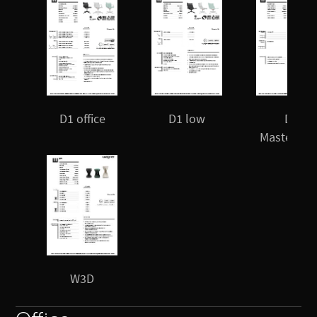
D1 office
D1 low
D2
Masterpie
W3D