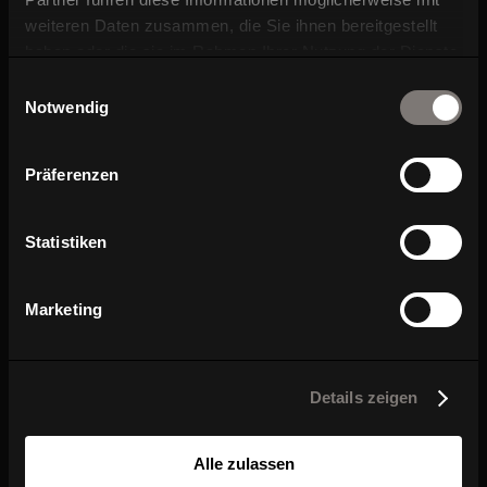
weiteren Daten zusammen, die Sie ihnen bereitgestellt
haben oder die sie im Rahmen Ihrer Nutzung der Dienste
gesammelt haben.
Einwilligungsauswahl
W-Cube 1
W-Cube 1
W-Cube 1 
Notwendig
high
Präferenzen
Statistiken
Marketing
W-Cube 1
W-Cube 2
W-Cube 
CLF
Details zeigen
Alle zulassen