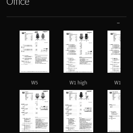
Office
W5
W1 high
W1 low