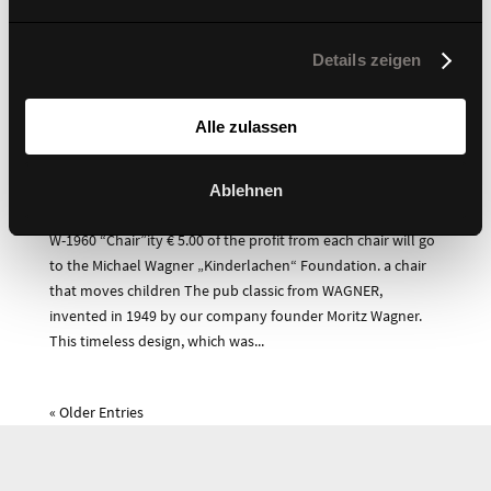
Details zeigen
Alle zulassen
Ablehnen
W-1960 Chairity – 3D Moving Seating for a Good
Cause
W-1960 “Chair”ity € 5.00 of the profit from each chair will go
to the Michael Wagner „Kinderlachen“ Foundation. a chair
that moves children The pub classic from WAGNER,
invented in 1949 by our company founder Moritz Wagner.
This timeless design, which was...
« Older Entries