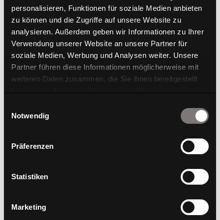
personalisieren, Funktionen für soziale Medien anbieten
zu können und die Zugriffe auf unsere Website zu
analysieren. Außerdem geben wir Informationen zu Ihrer
Verwendung unserer Website an unsere Partner für
soziale Medien, Werbung und Analysen weiter. Unsere
Partner führen diese Informationen möglicherweise mit
weiteren Daten zusammen, die Sie ihnen bereitgestellt
haben oder die sie im Rahmen Ihrer Nutzung der Dienste
WAGNER x bdia
gesammelt haben.
Einwilligungsauswahl
WAGNER IST NEUES MITGLIED IM BDIA FÖRDERKREIS
Notwendig
Bewegung im bdia WAGNER Living freut sich, bekannt zu
geben, dass wir als neues Mitglied im Förderkreis des bdia
(Bund Deutscher Innenarchitektinnen und
Präferenzen
Innenarchitekten) aufgenommen wurden. Diese
Mitgliedschaft eröffnet...
Statistiken
Marketing