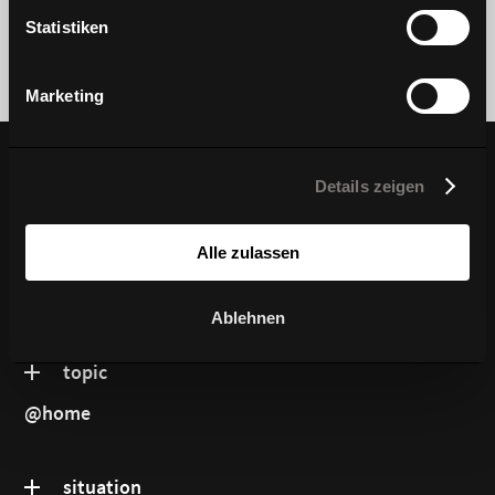
awards
Statistiken
Marketing
Details zeigen
producttyp
Alle zulassen
product series
Ablehnen
topic
@home
situation