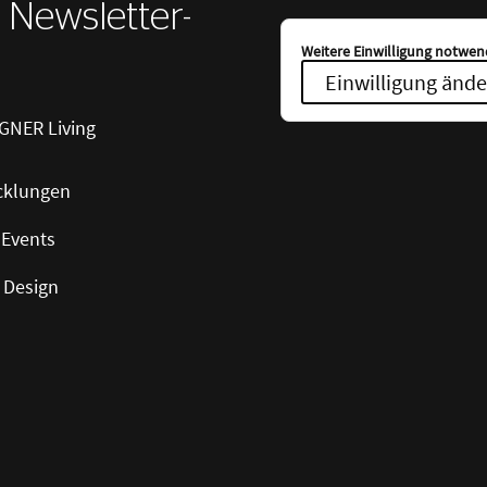
r Newsletter-
Weitere Einwilligung notwend
Einwilligung ände
GNER Living
cklungen
 Events
 Design