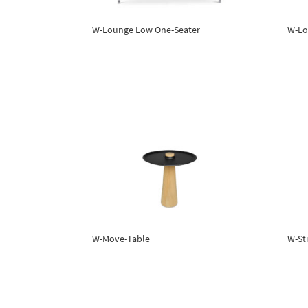
W-Lounge Low One-Seater
W-Lo
W-Move-Table
W-St