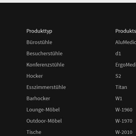
Produkttyp
Produkts
Bürostühle
AluMedi
Besucherstühle
d1
Konferenzstühle
ErgoMed
Hocker
S2
Esszimmerstühle
Titan
Barhocker
W1
Lounge-Möbel
W-1960
Outdoor-Möbel
W-1970
Tische
W-2010