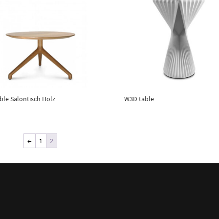
ble Salontisch Holz
W3D table
←
1
2