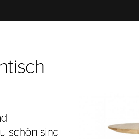
ntisch
nd
 zu schön sind