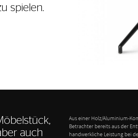
u spielen.
Aus einer Holz/Aluminium-Kom
 Möbelstück,
Betrachter bereits aus der En
aber auch
handwerkliche Leistung bei de