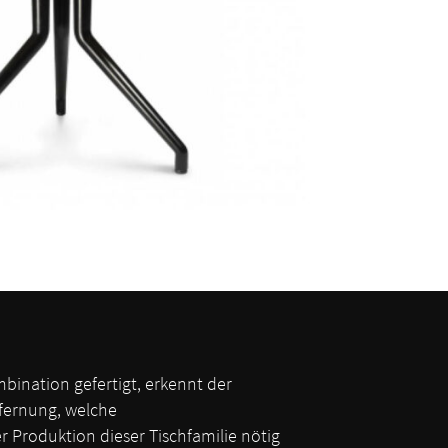
bination gefertigt, erkennt der
tfernung, welche
r Produktion dieser Tischfamilie nötig