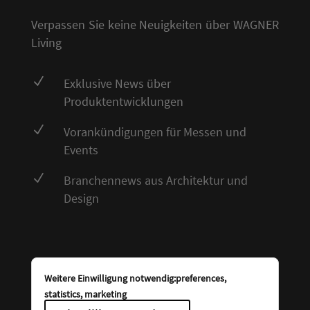
Verpassen Sie keine Neuigkeiten über WAGNER
Living
N
Exklusive News über
Produktentwicklungen
N
Vorankündigungen für Messen und
Events
N
Branchennews aus Architektur und
Design
Weitere Einwilligung notwendig:preferences,
statistics, marketing