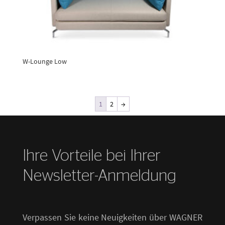
W-Lounge Low
1
2
→
Ihre Vorteile bei Ihrer
Newsletter-Anmeldung
Verpassen Sie keine Neuigkeiten über WAGNER