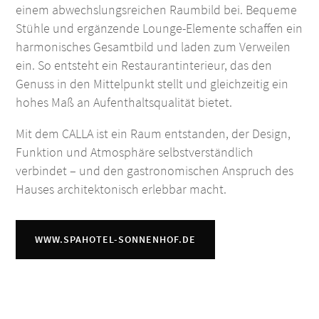
einem abwechslungsreichen Raumbild bei. Bequeme
Stühle und ergänzende Lounge-Elemente schaffen ein
harmonisches Gesamtbild und laden zum Verweilen
ein. So entsteht ein Restaurantinterieur, das den
Genuss in den Mittelpunkt stellt und gleichzeitig ein
hohes Maß an Aufenthaltsqualität bietet.
Mit dem CALLA ist ein Raum entstanden, der Design,
Funktion und Atmosphäre selbstverständlich
verbindet – und den gastronomischen Anspruch des
Hauses architektonisch erlebbar macht.
WWW.SPAHOTEL-SONNENHOF.DE