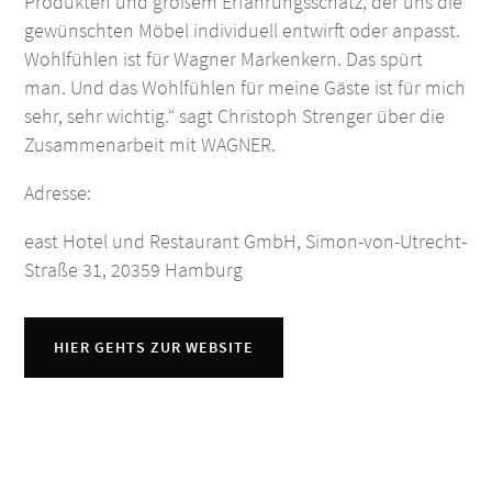
Produkten und großem Erfahrungsschatz, der uns die
gewünschten Möbel individuell entwirft oder anpasst.
Wohlfühlen ist für Wagner Markenkern. Das spürt
man. Und das Wohlfühlen für meine Gäste ist für mich
sehr, sehr wichtig.“ sagt Christoph Strenger über die
Zusammenarbeit mit WAGNER.
Adresse:
east Hotel und Restaurant GmbH, Simon-von-Utrecht-
Straße 31, 20359 Hamburg
HIER GEHTS ZUR WEBSITE