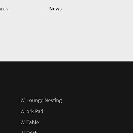
rds
News
W-Lounge Nesting
W-ork Pad
W-Table