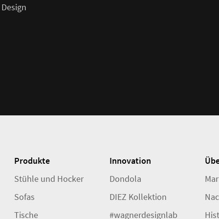
 Design
Produkte
Innovation
Übe
Stühle und Hocker
Dondola
Mar
Sofas
DIEZ Kollektion
Nac
Tische
#wagnerdesignlab
His