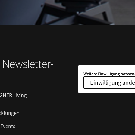
r Newsletter-
Weitere Einwilligung notwend
Einwilligung ände
GNER Living
cklungen
 Events