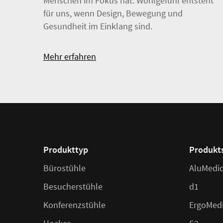
Menschen im Fokus hat. Wohlgefühl entsteht
für uns, wenn Design, Bewegung und
Gesundheit im Einklang sind.
Mehr erfahren
Produkttyp
Produkt
Bürostühle
AluMedi
Besucherstühle
d1
Konferenzstühle
ErgoMed