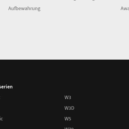
Aufbewahrung
Awa
serien
c
W3
W3D
ic
W5