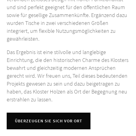
und sind perfekt geeignet für den öffentlichen Raum
sowie für gesellige Zusammenkünfte. Ergänzend dazu
wurden Tische in zwei verschiedenen Größen
integriert, um flexible Nutzungsmöglichkeiten zu
gewährleisten.
Das Ergebnis ist eine stilvolle und langlebige
Einrichtung, die den historischen Charme des Klosters
bewahrt und gleichzeitig modernen Ansprüchen
gerecht wird. Wir freuen uns, Teil dieses bedeutenden
Projekts gewesen zu sein und dazu beigetragen zu
haben, das Kloster Holzen als Ort der Begegnung neu
erstrahlen zu lassen.
ÜBERZEUGEN SIE SICH VOR ORT