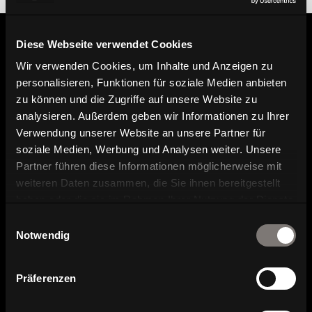
Diese Webseite verwendet Cookies
Informationen
Wir verwenden Cookies, um Inhalte und Anzeigen zu
personalisieren, Funktionen für soziale Medien anbieten
zu können und die Zugriffe auf unsere Website zu
analysieren. Außerdem geben wir Informationen zu Ihrer
Händler finden
Verwendung unserer Website an unsere Partner für
soziale Medien, Werbung und Analysen weiter. Unsere
Hier finden Sie unsere Händler.
Partner führen diese Informationen möglicherweise mit
weiteren Daten zusammen, die Sie ihnen bereitgestellt
Produktbild, Datenblatt und
haben oder die sie im Rahmen Ihrer Nutzung der Dienste
Planungsdaten
gesammelt haben.
Einwilligungsauswahl
Notwendig
Broschüre und Katalog Download
Präferenzen
Kontakt und Ansprechpartner