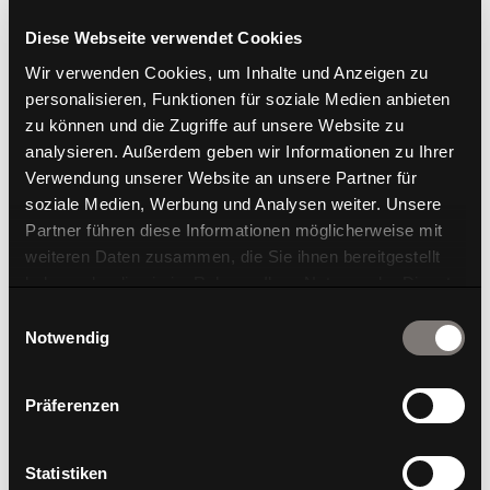
Diese Webseite verwendet Cookies
Wir verwenden Cookies, um Inhalte und Anzeigen zu
personalisieren, Funktionen für soziale Medien anbieten
zu können und die Zugriffe auf unsere Website zu
analysieren. Außerdem geben wir Informationen zu Ihrer
Verwendung unserer Website an unsere Partner für
Bahnbrechende Erfindung: Die erste und vielfach
soziale Medien, Werbung und Analysen weiter. Unsere
bewährte Ausführung des Dondola® Sitzgelenks von
Partner führen diese Informationen möglicherweise mit
Wagner verleiht ein außergewöhnlich gutes
weiteren Daten zusammen, die Sie ihnen bereitgestellt
Sitzgefühl. Das einzigartige Bauteil unterhalb der
haben oder die sie im Rahmen Ihrer Nutzung der Dienste
gesammelt haben.
Sitzfläche enthält eine kluge Mechanik mit
Einwilligungsauswahl
Notwendig
hochentwickelten Materialien und entkoppelt die
starre Verbindung zwischen Sitzfläche und
Stuhlunterteil. Auf diese Weise sorgt das flexible
Präferenzen
Gelenk dafür, dass der Körper beim Sitzen effektiv zu
sanften Mikrobewegungen angeregt wird.
Statistiken