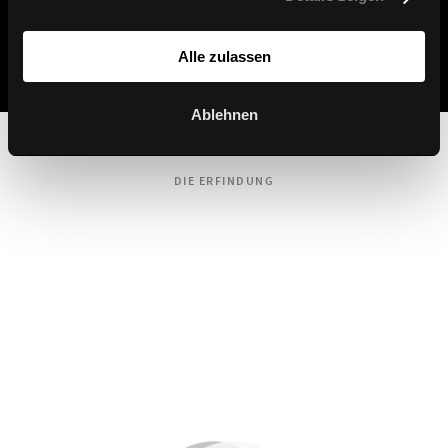
W-Cube 7 @home
W-Cube 1 C High
Alle zulassen
Ablehnen
DIE ERFINDUNG
Dondola®