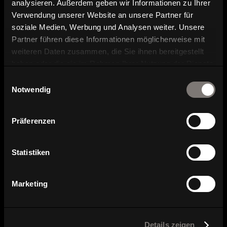
analysieren. Außerdem geben wir Informationen zu Ihrer
Verwendung unserer Website an unsere Partner für
soziale Medien, Werbung und Analysen weiter. Unsere
Partner führen diese Informationen möglicherweise mit
weiteren Daten zusammen, die Sie ihnen bereitgestellt
haben oder die sie im Rahmen Ihrer Nutzung der Dienste
Serienübersicht
gesammelt haben.
Einwilligungsauswahl
Notwendig
Präferenzen
Statistiken
Marketing
Details zeigen