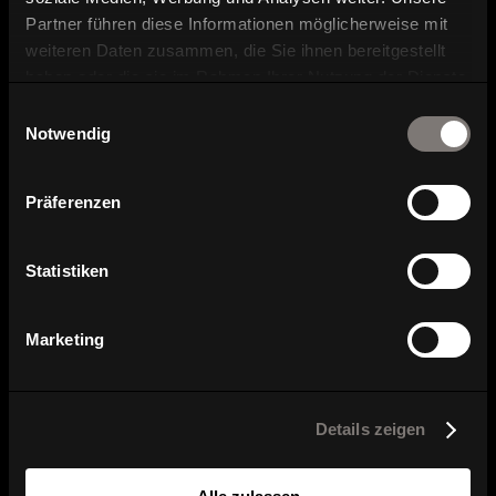
Partner führen diese Informationen möglicherweise mit
Serienübersicht
weiteren Daten zusammen, die Sie ihnen bereitgestellt
haben oder die sie im Rahmen Ihrer Nutzung der Dienste
gesammelt haben.
Einwilligungsauswahl
Notwendig
Präferenzen
Statistiken
Marketing
W-Cube 1 C
W-Cube 7 @home
Details zeigen