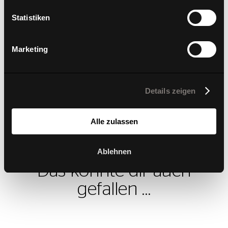
von Sitz und Lehne ergänzt und bringt sie in die 4.
Statistiken
Dimension. Eine revolutionäre Mechanik, die
besonders sanft und absolut geräuschlos abläuft.
Marketing
Mehr über Dondola® Technologie erfahren
Details zeigen
Alle zulassen
Ablehnen
Das könnte dir auch
gefallen …