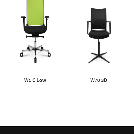
W1 C Low
W70 3D