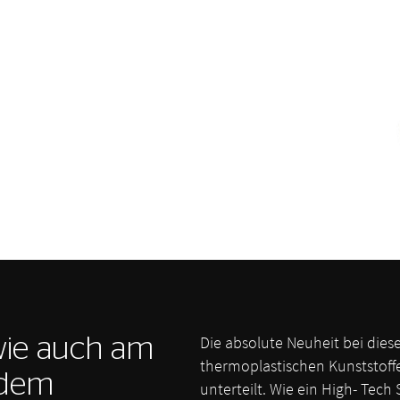
Die absolute Neuheit bei diese
wie auch am
thermoplastischen Kunststoff
 dem
unterteilt. Wie ein High- Tech