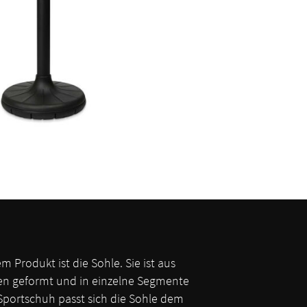
m Produkt ist die Sohle. Sie ist aus
en geformt und in einzelne Segmente
 Sportschuh passt sich die Sohle dem