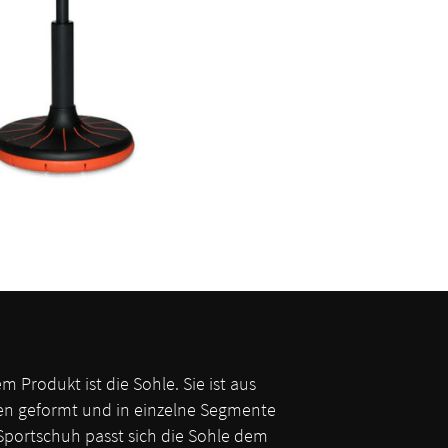
m Produkt ist die Sohle. Sie ist aus
en geformt und in einzelne Segmente
 Sportschuh passt sich die Sohle dem