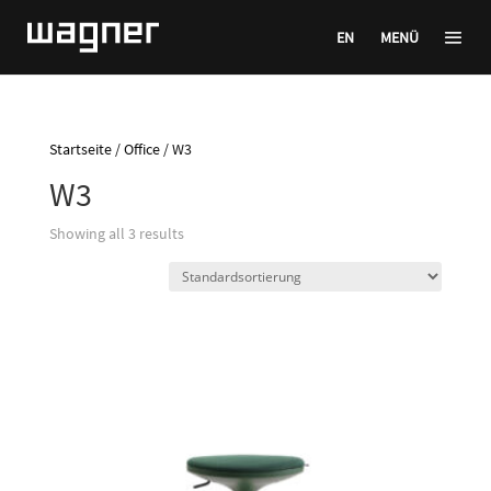
EN
MENÜ
Startseite
/
Office
/ W3
W3
Showing all 3 results