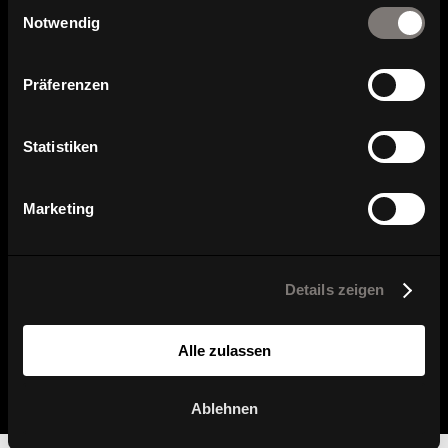
Einwilligungsauswahl
Serienübersicht
Notwendig
Präferenzen
Statistiken
Marketing
Details zeigen
W-1970 Low
W-1970 Chair
Alle zulassen
Ablehnen