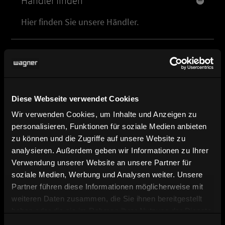
Händler finden
Hier finden Sie unsere Händler.
Produktbild, Datenblatt und
Planungsdaten
Broschüre und Katalog Download
Diese Webseite verwendet Cookies
Wir verwenden Cookies, um Inhalte und Anzeigen zu
Kontakt und Ansprechpartner
personalisieren, Funktionen für soziale Medien anbieten
zu können und die Zugriffe auf unsere Website zu
analysieren. Außerdem geben wir Informationen zu Ihrer
Verwendung unserer Website an unsere Partner für
soziale Medien, Werbung und Analysen weiter. Unsere
Partner führen diese Informationen möglicherweise mit
weiteren Daten zusammen, die Sie ihnen bereitgestellt
haben oder die sie im Rahmen Ihrer Nutzung der Dienste
gesammelt haben.