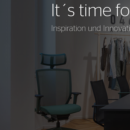
It´s time f
Inspiration und Innova