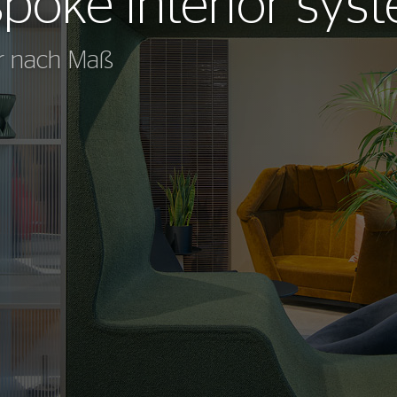
poke interior sys
er nach Maß