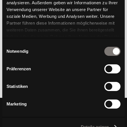
analysieren. Außerdem geben wir Informationen zu Ihrer
Verwendung unserer Website an unsere Partner für
soziale Medien, Werbung und Analysen weiter. Unsere
Partner führen diese Informationen möglicherweise mit
weiteren Daten zusammen, die Sie ihnen bereitgestellt
haben oder die sie im Rahmen Ihrer Nutzung der Dienste
WAGNER x bdia
WAGNER IST NEUES MITGLIED IM BDIA FÖRDERKREIS
gesammelt haben.
Einwilligungsauswahl
Bewegung im bdia WAGNER Living freut sich, bekannt zu
Notwendig
geben, dass wir als neues Mitglied im Förderkreis des bdia
(Bund Deutscher Innenarchitektinnen und
Präferenzen
Innenarchitekten) aufgenommen wurden. Diese
Mitgliedschaft eröffnet...
Statistiken
« Ältere Einträge
Nächste Einträge »
Marketing
Ihre Vorteile bei Ihrer
Details zeigen